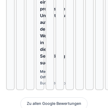
eine
professionelle
Unterstützung
auf
dem
Weg
in
die
Selbständigkeit
sucht.
Melih
Orhan
Buchhaltungsbüro
Zu allen Google Bewertungen