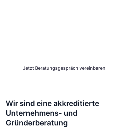
Bereit dich selbst zu
verwirklichen?
Vereinbare ein kostenloses
Beratungsgespräch und lass dich über alle
Möglichkeiten unserer Unterstützung
beraten.
Jetzt Beratungsgespräch vereinbaren
Wir sind eine akkreditierte
Unternehmens- und
Gründerberatung