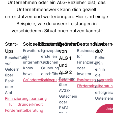
Unternehmen oder ein ALG-Bezieher bist, das
Unternehmenswerk kann dich gezielt
unterstützen und weiterbringen. Hier sind einige
Beispiele, wie du unsere Leistungen in
verschiedenen Situationen nutzen kannst:
Start-
Soloselbstständige
Existenzgründer
Bezieher
Bestandsunter
Und
Erweiterung
Konzeption
Businessplan
Ups
von
du?
des
erstellen
für
Beschaffung
Reihe
ALG 1
unternehmerischen
und
Finanzierung
von
dich
und
Know-
Gründung
oder
Geldern
ein in
ALG 2
hows
durchführen
Investor
über
die
Beratung
Gründercoaching
Businessplanerstellung
Businessplanerstel
Bank
Liste
über
Fördermittelberatu
oder
der
AVGS-
Amt
erfolgrei
Gutschein
Unterneh
Finanzierungsberatung
oder
für Gründerkredit
BAFA-
Jetz
Fördermittelberatung