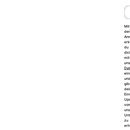
Mit
der
An
erk
du
dic
mit
uns
Dat
ein
un
gib
dei
Ein
Up
vo
un
Un
zu
erh