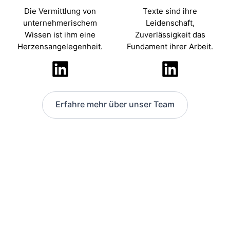
Die Vermittlung von
Texte sind ihre
unternehmerischem
Leidenschaft,
Wissen ist ihm eine
Zuverlässigkeit das
Herzensangelegenheit.
Fundament ihrer Arbeit.
Erfahre mehr über unser Team
Minimiere das Risiko und
gründe auf festem Fundament
Unsere Expertise ist dein Vorteil beim
Start in die Selbstständigkeit.
Vereinbare jetzt ein kostenloses