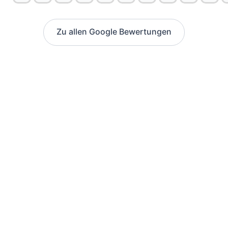
Zu allen Google Bewertungen
Wir von Unternehmenswerk
unterstützen dich auch bei
der Antragstellung eines
AVGS.
Wir geben dir alle Informationen, die du für
den Erhalt und das Einlösen des
Aktivierungs- und Vermittlungsgutscheins
benötigst.