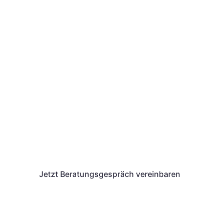
Wir von Unternehmenswerk
unterstützen dich auch bei
der Antragstellung eines
AVGS.
Wir geben dir alle Informationen, die du für
den Erhalt und das Einlösen des
Aktivierungs- und Vermittlungsgutscheins
benötigst.
Jetzt Beratungsgespräch vereinbaren