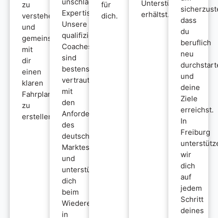
unschlagbare
Unterstützung
zu
für
sicherzust
Expertise.
erhältst.
verstehen
dich.
dass
Unsere
und
du
qualifizierten
gemeinsam
beruflich
Coaches
mit
neu
sind
dir
durchstart
bestens
einen
und
vertraut
klaren
deine
mit
Fahrplan
Ziele
den
zu
erreichst.
Anforderungen
erstellen.
In
des
Freiburg
deutschen
unterstütz
Marktes
wir
und
dich
unterstützen
auf
dich
jedem
beim
Schritt
Wiedereinstieg
deines
in