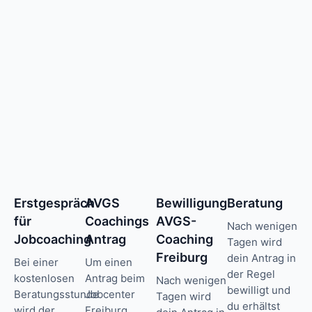
Erstgespräch
AVGS
Bewilligung
Beratung
für
Coachings
AVGS-
Nach wenigen
Jobcoaching
Antrag
Coaching
Tagen wird
Freiburg
dein Antrag in
Bei einer
Um einen
der Regel
kostenlosen
Antrag beim
Nach wenigen
bewilligt und
Beratungsstunde
Jobcenter
Tagen wird
du erhältst
wird der
Freiburg