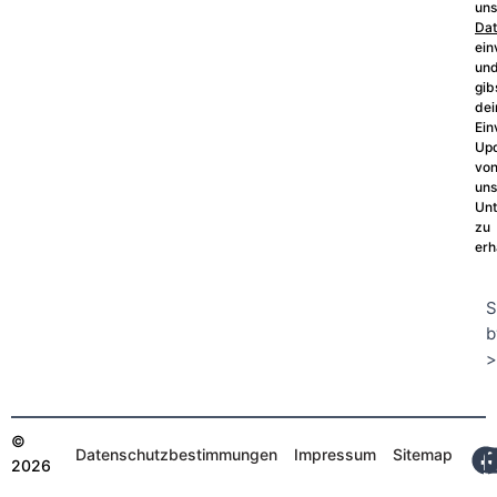
uns
Dat
ein
un
gib
dei
Ein
Up
vo
un
Un
zu
erh
S
b
>
©
Datenschutzbestimmungen
Impressum
Sitemap
2026