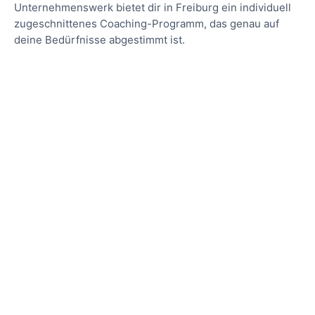
Unternehmenswerk bietet dir in Freiburg ein individuell
zugeschnittenes Coaching-Programm, das genau auf
deine Bedürfnisse abgestimmt ist.
Wir von Unternehmenswerk
unterstützen dich auch bei
der Antragstellung eines
AVGS.
Wir geben dir alle Informationen, die du für
den Erhalt und das Einlösen des
Aktivierungs- und Vermittlungsgutscheins
benötigst.