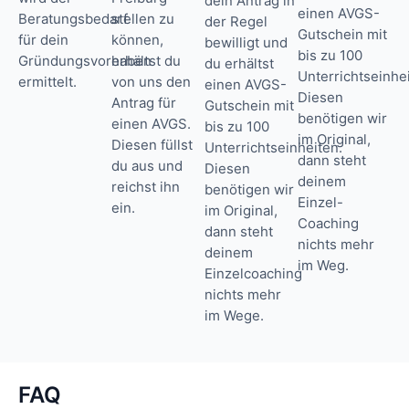
dein Antrag in
einen AVGS-
Beratungsbedarf
stellen zu
der Regel
Gutschein mit
für dein
können,
bewilligt und
bis zu 100
Gründungsvorhaben
erhältst du
du erhältst
Unterrichtseinhe
ermittelt.
von uns den
einen AVGS-
Diesen
Antrag für
Gutschein mit
benötigen wir
einen AVGS.
bis zu 100
im Original,
Diesen füllst
Unterrichtseinheiten.
dann steht
du aus und
Diesen
deinem
reichst ihn
benötigen wir
Einzel-
ein.
im Original,
Coaching
dann steht
nichts mehr
deinem
im Weg.
Einzelcoaching
nichts mehr
im Wege.
FAQ