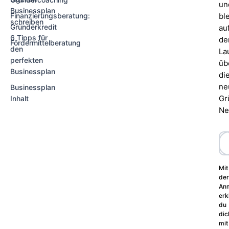
un
Businessplan
Finanzierungsberatung:
bl
schreiben
Gründerkredit
au
6 Tipps für
d
Fördermittelberatung
den
La
perfekten
üb
Businessplan
di
ne
Businessplan
Gr
Inhalt
Ne
Mit
der
An
erk
du
dic
mit