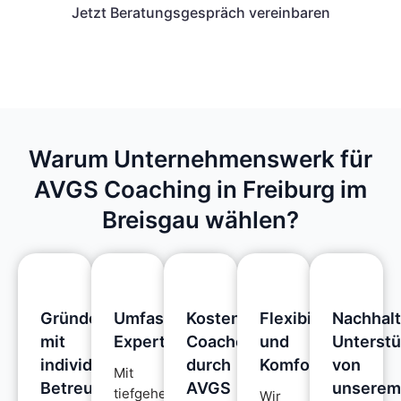
Jetzt Beratungsgespräch vereinbaren
Warum Unternehmenswerk für
AVGS Coaching in Freiburg im
Breisgau wählen?
Gründercoaching
Umfassende
Kostenfreie
Flexibilität
Nachhalt
mit
Expertise
Coaches
und
Unterst
individueller
durch
Komfort
von
Mit
Betreuung
AVGS
unsere
tiefgehenden
Wir