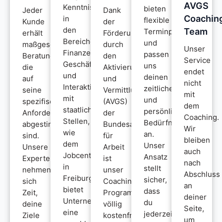
AVGS
Kenntnissen
bieten
Jeder
Dank
Coachin
in
flexible
Kunde
der
den
Team
Terminplanung
erhält
Förderung
Bereichen
und
maßgeschneiderte
durch
Unser
Finanzen,
passen
Beratungen,
den
Service
Geschäftsmanagement
uns
die
Aktivierungs-
endet
und
deinen
auf
und
nicht
Interaktion
zeitlichen
seine
Vermittlungsgutschein
mit
mit
und
spezifischen
(AVGS)
dem
staatlichen
persönlichen
Anforderungen
der
Coaching.
Stellen,
Bedürfnissen
abgestimmt
Bundesagentur
Wir
wie
an.
sind.
für
bleiben
dem
Unser
Unsere
Arbeit
auch
Jobcenter
Ansatz
Experten
ist
nach
in
stellt
nehmen
unser
Abschluss
Freiburg,
sicher,
sich
Coaching-
an
bietet
dass
Zeit,
Programm
deiner
Unternehmenswerk
du
deine
völlig
Seite,
eine
jederzeit
Ziele
kostenfrei
um