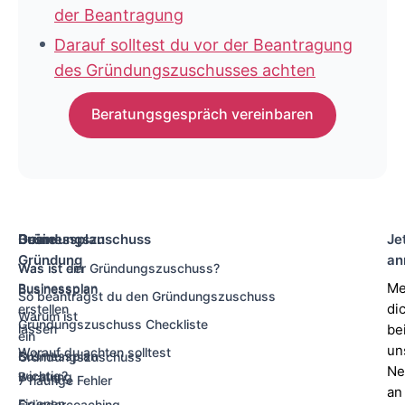
der Beantragung
Darauf solltest du vor der Beantragung
des Gründungszuschusses achten
Beratungsgespräch vereinbaren
Deine
Businessplan
Gründungszuschuss
Je
Gründung
an
Was ist ein
Was ist der Gründungszuschuss?
Me
Businessplan
Businessplan
So beantragst du den Gründungszuschuss
di
erstellen
Warum ist
Gründungszuschuss Checkliste
lassen
be
ein
un
Worauf du achten solltest
Businessplan
Gründungszuschuss
Ne
wichtig?
Beratung
7 häufige Fehler
an
Eigenen
Gründercoaching