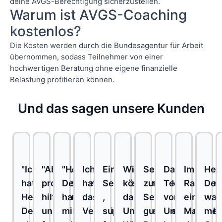
deine AVGS-Berechtigung sicherzustellen.
Warum ist AVGS-Coaching
kostenlos?
Die Kosten werden durch die Bundesagentur für Arbeit
übernommen, sodass Teilnehmer von einer
hochwertigen Beratung ohne eigene finanzielle
Belastung profitieren können.
Und das sagen unsere Kunden
"Ich
"Absolut
"Herr
Ich
Einzigartiger
Wir
Sehr
Das
Im
Her
hatte
professionell,
Deuble
hatte
Service
können
zufrieden.
Team
Rahmen
Deu
Herr
hilfsbereit
hat
das
,
das
Sehr
von
einer
war
Deuble
und
mir
Vergnügen,
super
Unternehmens-
gute
Unternehme
Maßnah
mei