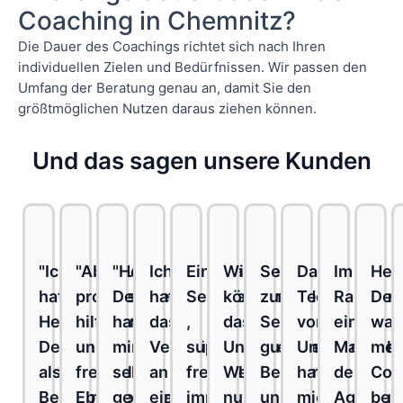
Coaching in Chemnitz?
Die Dauer des Coachings richtet sich nach Ihren
individuellen Zielen und Bedürfnissen. Wir passen den
Umfang der Beratung genau an, damit Sie den
größtmöglichen Nutzen daraus ziehen können.
Und das sagen unsere Kunden
"Ich
"Absolut
"Herr
Ich
Einzigartiger
Wir
Sehr
Das
Im
Her
hatte
professionell,
Deuble
hatte
Service
können
zufrieden.
Team
Rahmen
Deu
Herr
hilfsbereit
hat
das
,
das
Sehr
von
einer
war
Deuble
und
mir
Vergnügen,
super
Unternehmens-
gute
Unternehme
Maßnah
mei
als
freundlich.
sehr
an
freundlich
Werk
Beratung
hat
der
Coa
Berater
Ebenso
geholfen.
einem
immer
nur
und
mich
Agentur
bei