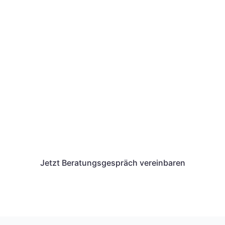
Wir von Unternehmenswerk
unterstützen dich auch bei
der Antragstellung eines
AVGS.
Wir geben dir alle Informationen, die du für
den Erhalt und das Einlösen des
Aktivierungs- und Vermittlungsgutscheins
benötigst.
Jetzt Beratungsgespräch vereinbaren