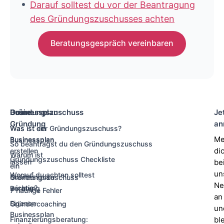
Darauf solltest du vor der Beantragung
des Gründungszuschusses achten
Beratungsgespräch vereinbaren
Deine
Businessplan
Gründungszuschuss
Je
Gründung
an
Was ist ein
Was ist der Gründungszuschuss?
Me
Businessplan
Businessplan
So beantragst du den Gründungszuschuss
di
erstellen
Warum ist
Gründungszuschuss Checkliste
lassen
be
ein
un
Worauf du achten solltest
Businessplan
Gründungszuschuss
Ne
wichtig?
Beratung
7 häufige Fehler
an
Eigenen
Gründercoaching
un
Businessplan
Finanzierungsberatung:
bl