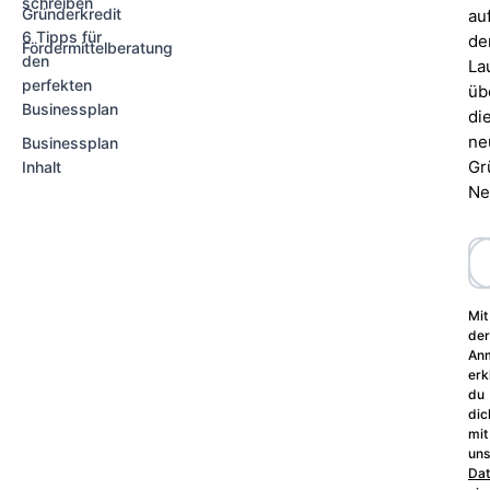
schreiben
Gründerkredit
au
6 Tipps für
d
Fördermittelberatung
den
La
perfekten
üb
Businessplan
di
ne
Businessplan
Gr
Inhalt
Ne
Mit
der
An
erk
du
dic
mit
uns
Dat