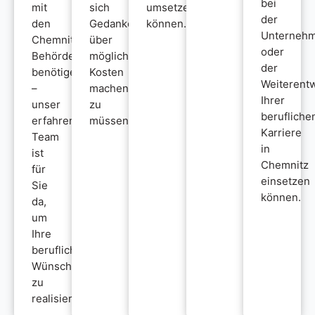
bei
mit
sich
umsetzen
der
den
Gedanken
können.
Unterneh
Chemnitzer
über
oder
Behörden
mögliche
der
benötigen
Kosten
Weiterent
–
machen
Ihrer
unser
zu
berufliche
erfahrenes
müssen.
Karriere
Team
in
ist
Chemnitz
für
einsetzen
Sie
können.
da,
um
Ihre
beruflichen
Wünsche
zu
realisieren.