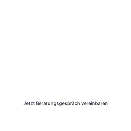
Wir von Unternehmenswerk
unterstützen dich auch bei
der Antragstellung eines
AVGS.
Wir geben dir alle Informationen, die du für
den Erhalt und das Einlösen des
Aktivierungs- und Vermittlungsgutscheins
benötigst.
Jetzt Beratungsgespräch vereinbaren