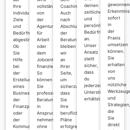
gewonnen
deinen
Ihre
vollständig
Coaching.
Erkenntni
zeitlichen
individuellen
von
Auch
sofort
und
Ziele
der
nach
in
persönlichen
und
Agentur
Abschluss
der
Bedürfnissen
Bedürfnisse
für
der
Praxis
an.
abgestimmt.
Arbeit
Beratung
umsetzen
Unser
Ob
oder
bleiben
können.
Ansatz
Sie
dem
wir
Sie
stellt
Hilfe
Jobcenter
an
erhalten
sicher,
bei
finanziert.
Ihrer
von
dass
der
So
Seite,
uns
du
Erstellung
können
um
nützliche
jederzeit
eines
Sie
sicherzustellen,
Werkzeug
Unterstützung
Businessplans,
professionelle
dass
und
erhältst.
der
Beratung
Sie
Strategien
Finanzplanung
in
Ihre
die
oder
Anspruch
beruflichen
Sie
der
nehmen,
Pläne
direkt
Kommunikation
ohne
erfolgreich