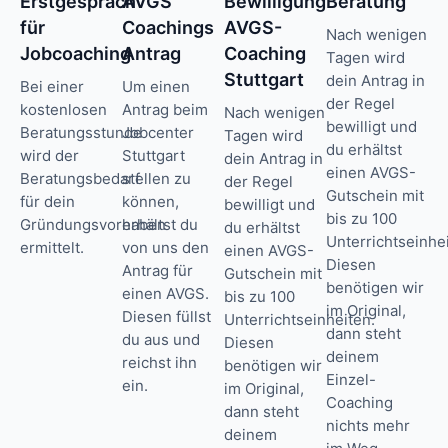
Erstgespräch
AVGS
Bewilligung
Beratung
für
Coachings
AVGS-
Nach wenigen
Jobcoaching
Antrag
Coaching
Tagen wird
Stuttgart
dein Antrag in
Bei einer
Um einen
der Regel
kostenlosen
Antrag beim
Nach wenigen
bewilligt und
Beratungsstunde
Jobcenter
Tagen wird
du erhältst
wird der
Stuttgart
dein Antrag in
einen AVGS-
Beratungsbedarf
stellen zu
der Regel
Gutschein mit
für dein
können,
bewilligt und
bis zu 100
Gründungsvorhaben
erhältst du
du erhältst
Unterrichtseinhe
ermittelt.
von uns den
einen AVGS-
Diesen
Antrag für
Gutschein mit
benötigen wir
einen AVGS.
bis zu 100
im Original,
Diesen füllst
Unterrichtseinheiten.
dann steht
du aus und
Diesen
deinem
reichst ihn
benötigen wir
Einzel-
ein.
im Original,
Coaching
dann steht
nichts mehr
deinem