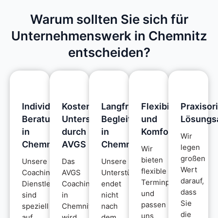
Warum sollten Sie sich für
Unternehmenswerk in Chemnitz
entscheiden?
Individuelle
Kostenfreie
Langfristige
Flexibilität
Praxisor
Beratung
Unterstützung
Begleitung
und
Lösungs
in
durch
in
Komfort
Wir
Chemnitz
AVGS
Chemnitz
legen
Wir
großen
bieten
Unsere
Das
Unsere
Wert
flexible
Coaching-
AVGS
Unterstützung
darauf,
Terminplanung
Dienstleistungen
Coaching
endet
dass
und
sind
in
nicht
Sie
passen
speziell
Chemnitz
nach
die
uns
auf
wird
dem