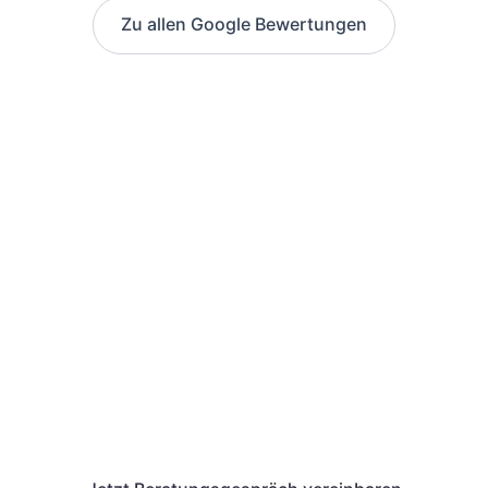
Zu allen Google Bewertungen
Wir von Unternehmenswerk
unterstützen dich auch bei
der Antragstellung eines
AVGS.
Wir geben dir alle Informationen, die du für
den Erhalt und das Einlösen des
Aktivierungs- und Vermittlungsgutscheins
benötigst.