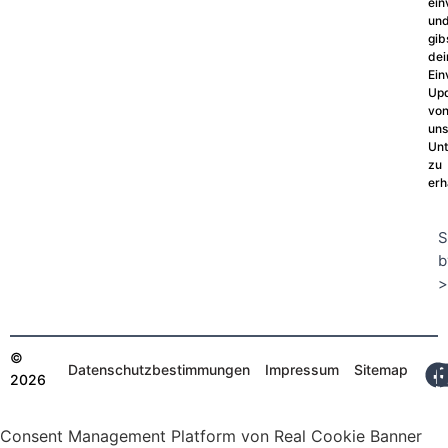
ein
un
gib
dei
Ein
Up
vo
un
Un
zu
erh
S
b
>
©
Datenschutzbestimmungen
Impressum
Sitemap
2026
Consent Management Platform von Real Cookie Banner