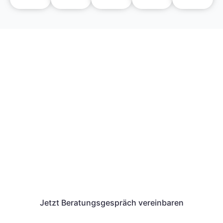
Wir von Unternehmenswerk
unterstützen dich auch bei
der Antragstellung eines
AVGS.
Wir geben dir alle Informationen, die du für
den Erhalt und das Einlösen des
Aktivierungs- und Vermittlungsgutscheins
benötigst.
Jetzt Beratungsgespräch vereinbaren