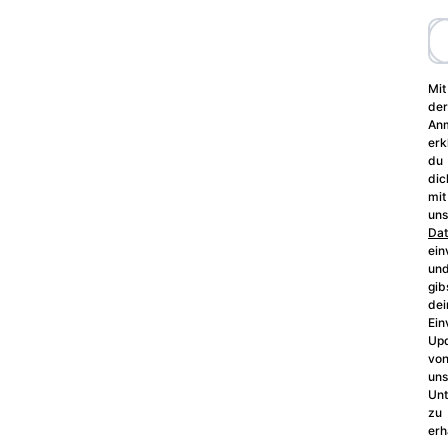
Mit
der
An
erk
du
dic
mit
uns
Dat
ein
un
gib
dei
Ein
Up
vo
un
Un
zu
erh