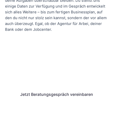
deine Aufgaben überschaubar bleiben. Du stellst uns
einige Daten zur Verfügung und im Gespräch entwickelt
sich alles Weitere – bis zum fertigen Businessplan, auf
den du nicht nur stolz sein kannst, sondern der vor allem
auch überzeugt. Egal, ob der Agentur für Arbei, deiner
Bank oder dem Jobcenter.
Starte jetzt in ein unabhängiges
Leben
Wir freuen uns auf dein Projekt und
besprechen gerne alle Möglichkeiten, wie
wir dich Unterstützen können.
Jetzt Beratungsgespräch vereinbaren