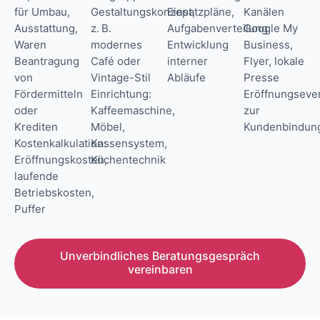
für Umbau,
Gestaltungskonzept,
Einsatzpläne,
Kanälen
Ausstattung,
z. B.
Aufgabenverteilung
Google My
Waren
modernes
Entwicklung
Business,
Beantragung
Café oder
interner
Flyer, lokale
von
Vintage-Stil
Abläufe
Presse
Fördermitteln
Einrichtung:
Eröffnungseve
oder
Kaffeemaschine,
zur
Krediten
Möbel,
Kundenbindun
Kostenkalkulation:
Kassensystem,
Eröffnungskosten,
Küchentechnik
laufende
Betriebskosten,
Puffer
Unverbindliches Beratungsgespräch
vereinbaren