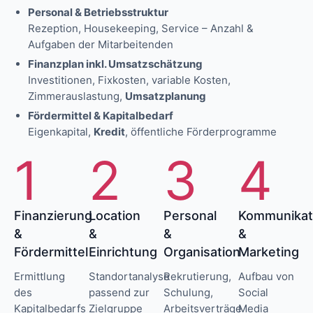
Personal & Betriebsstruktur
Rezeption, Housekeeping, Service – Anzahl &
Aufgaben der Mitarbeitenden
Finanzplan inkl. Umsatzschätzung
Investitionen, Fixkosten, variable Kosten,
Zimmerauslastung,
Umsatzplanung
Fördermittel & Kapitalbedarf
Eigenkapital,
Kredit
, öffentliche Förderprogramme
1
2
3
4
Finanzierung
Location
Personal
Kommunikat
&
&
&
&
Fördermittel
Einrichtung
Organisation
Marketing
Ermittlung
Standortanalyse
Rekrutierung,
Aufbau von
des
passend zur
Schulung,
Social
Kapitalbedarfs
Zielgruppe
Arbeitsverträge
Media