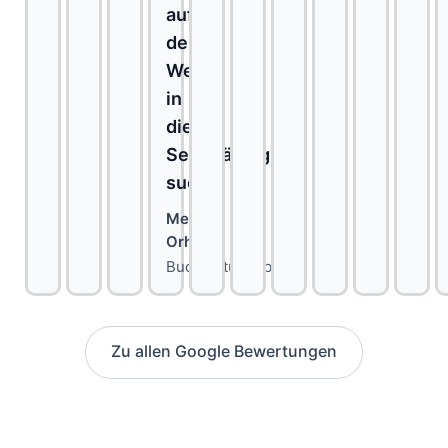
auf
dem
Weg
in
die
Selbständigkeit
sucht.
Melih
Orhan
Buchhaltungsbüro
Zu allen Google Bewertungen