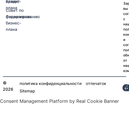
кредит
бизнес-
За
плана
вы
Совет по
со
финансированию
Содержание
с
бизнес-
на
плана
по
ко
и
со
по
об
от
на
ко
©
политика конфиденциальности
отпечаток
2026
Sitemap
Consent Management Platform by Real Cookie Banner