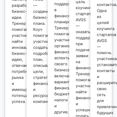
цель
поддержку
контактов
разработка
—
коучинга
в
Одна
бизнес-
создание
стартапов
финансовом
из
идеи.
бизнес-
AVGS
планировании.
целей
Тренер
плана.
—
Тренер
коучинга
помогает
Коуч
оказать
помогает
стартапов
участнику
помогает
поддержку
участнику
AVGS
найти
участнику
при
организовать
—
инновационную
создать
подаче
финансовые
помочь
бизнес-
подробный
заявки
аспекты
участник
идею,
план,
на
своего
установит
отвечающую
описывающий
финансирование.
бизнеса,
контакты
потребностям
цели,
Тренер
включая
и
рынка
стратегию,
помогает
варианты
расширит
и
финансы
участнику
финансирования,
свою
имеющую
и
найти
бюджет,
сеть
потенциал
ресурсы
финансирование
налоги
для
успеха.
компании.
и
и
привлече
успешно
другие.
будущих
подать