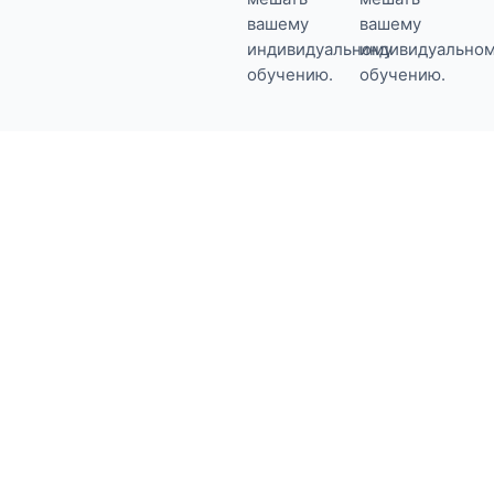
вашему
вашему
индивидуальному
индивидуально
обучению.
обучению.
Мы в Unternehmenswerk
также поддерживаем вас
при подаче заявления на
AVGS.
Мы предоставим вам всю информацию,
необходимую для получения и
использования ваучера активации и
размещения.