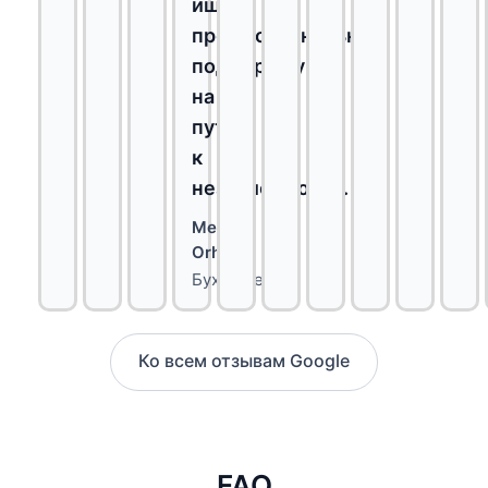
ищет
профессиональную
поддержку
на
пути
к
независимости.
Melih
Orhan
Бухгалтерия
Ко всем отзывам Google
FAQ