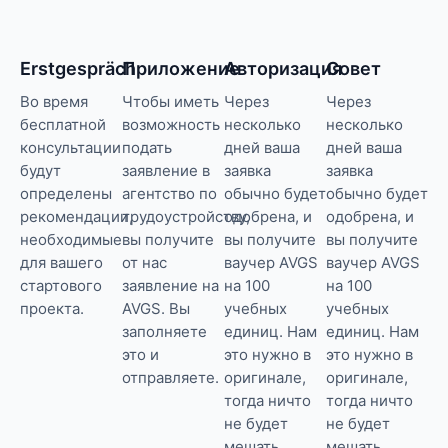
Erstgespräch
Приложение
Авторизация
Совет
Во время
Чтобы иметь
Через
Через
бесплатной
возможность
несколько
несколько
консультации
подать
дней ваша
дней ваша
будут
заявление в
заявка
заявка
определены
агентство по
обычно будет
обычно будет
рекомендации,
трудоустройству,
одобрена, и
одобрена, и
необходимые
вы получите
вы получите
вы получите
для вашего
от нас
ваучер AVGS
ваучер AVGS
стартового
заявление на
на 100
на 100
проекта.
AVGS. Вы
учебных
учебных
заполняете
единиц. Нам
единиц. Нам
это и
это нужно в
это нужно в
отправляете.
оригинале,
оригинале,
тогда ничто
тогда ничто
не будет
не будет
мешать
мешать