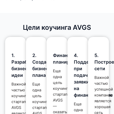
Цели коучинга AVGS
1.
2.
Финансовое
4.
5.
Разработка
Создание
планирование
Поддержка
Постро
бизнес-
бизнес-
при
сети
Еще
идеи
плана
подаче
одна
Важной
заявки
цель
частью
Важной
Еще
на
коучинга
успешной
частью
одна
стартапов
финансирование
компании
коучинга
цель
AVGS
является
стартапов
коучинга
Еще
—
хорошая
AVGS
стартапов
одна
оказать
сеть
является
AVGS