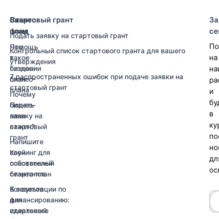
Ваш
Бизнес-
Стартовый грант
За
фонд
план
се
Подать заявку на стартовый грант
По
Помощь
Что
Контрольный список стартового гранта для вашего
на
в
такое
утверждения
создании
бизнес-
на
7 распространенных ошибок при подаче заявки на
бизнес-
план
ра
стартовый грант
плана
и
Почему
бу
Подать
бизнес-
в
заявку на
план
ку
стартовый
важен?
по
грант
Напишите
но
Коучинг для
свой
дл
основателей
собственный
ос
стартапов
бизнес-план
Консультации по
6 советов
финансированию:
для
стартовый
идеального