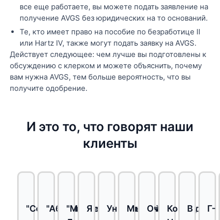
все еще работаете, вы можете подать заявление на
получение AVGS без юридических на то оснований.
Те, кто имеет право на пособие по безработице II
или Hartz IV, также могут подать заявку на AVGS.
Действует следующее: чем лучше вы подготовлены к
обсуждению с клерком и можете объяснить, почему
вам нужна AVGS, тем больше вероятность, что вы
получите одобрение.
И это то, что говорят наши
клиенты
"Со
"Абсолютно
"Мистер
Я
Уникальный
Мы
Очень
Команда
В
Г-