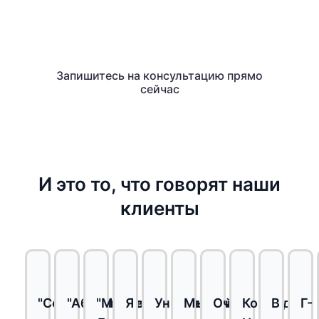
Запишитесь на бесплатную
консультацию и сообщите нам все
Консультации по вариантам поддержки.
Запишитесь на консультацию прямо
сейчас
И это то, что говорят наши
клиенты
"Со
"Абсолютно
"Мистер
Я
Уникальный
Мы
Очень
Команда
В
Г-