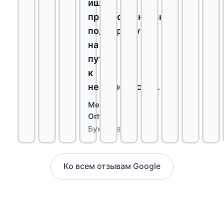
ищет
профессиональную
поддержку
на
пути
к
независимости.
Melih
Orhan
Бухгалтерия
Ко всем отзывам Google